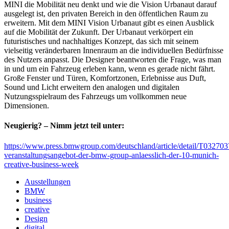
MINI die Mobilität neu denkt und wie die Vision Urbanaut darauf
ausgelegt ist, den privaten Bereich in den öffentlichen Raum zu
erweitern. Mit dem MINI Vision Urbanaut gibt es einen Ausblick
auf die Mobilität der Zukunft. Der Urbanaut verkörpert ein
futuristisches und nachhaltiges Konzept, das sich mit seinem
vielseitig veränderbaren Innenraum an die individuellen Bedürfnisse
des Nutzers anpasst. Die Designer beantworten die Frage, was man
in und um ein Fahrzeug erleben kann, wenn es gerade nicht fährt.
Große Fenster und Türen, Komfortzonen, Erlebnisse aus Duft,
Sound und Licht erweitern den analogen und digitalen
Nutzungsspielraum des Fahrzeugs um vollkommen neue
Dimensionen.
Neugierig? – Nimm jetzt teil unter:
https://www.press.bmwgroup.com/deutschland/article/detail/T032703
veranstaltungsangebot-der-bmw-group-anlaesslich-der-10-munich-
creative-business-week
Ausstellungen
BMW
business
creative
Design
digital