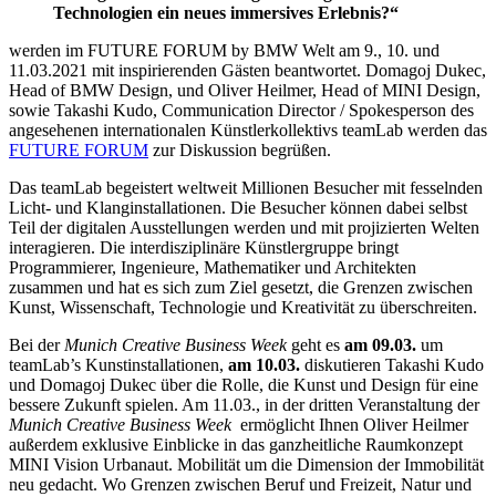
Technologien ein neues immersives Erlebnis?“
werden im FUTURE FORUM by BMW Welt am 9., 10. und
11.03.2021 mit inspirierenden Gästen beantwortet. Domagoj Dukec,
Head of BMW Design, und Oliver Heilmer, Head of MINI Design,
sowie Takashi Kudo, Communication Director / Spokesperson des
angesehenen internationalen Künstlerkollektivs teamLab werden das
FUTURE FORUM
zur Diskussion begrüßen.
Das teamLab begeistert weltweit Millionen Besucher mit fesselnden
Licht- und Klanginstallationen. Die Besucher können dabei selbst
Teil der digitalen Ausstellungen werden und mit projizierten Welten
interagieren. Die interdisziplinäre Künstlergruppe bringt
Programmierer, Ingenieure, Mathematiker und Architekten
zusammen und hat es sich zum Ziel gesetzt, die Grenzen zwischen
Kunst, Wissenschaft, Technologie und Kreativität zu überschreiten.
Bei der
Munich Creative Business Week
geht es
am 09.03.
um
teamLab’s Kunstinstallationen,
am 10.03.
diskutieren Takashi Kudo
und Domagoj Dukec über die Rolle, die Kunst und Design für eine
bessere Zukunft spielen. Am 11.03., in der dritten Veranstaltung der
Munich Creative Business Week
ermöglicht Ihnen Oliver Heilmer
außerdem exklusive Einblicke in das ganzheitliche Raumkonzept
MINI Vision Urbanaut. Mobilität um die Dimension der Immobilität
neu gedacht. Wo Grenzen zwischen Beruf und Freizeit, Natur und