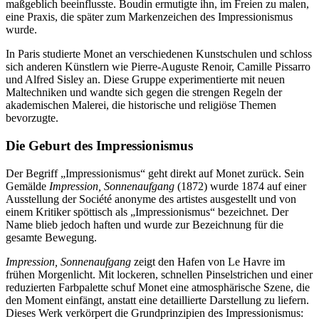
maßgeblich beeinflusste. Boudin ermutigte ihn, im Freien zu malen,
eine Praxis, die später zum Markenzeichen des Impressionismus
wurde.
In Paris studierte Monet an verschiedenen Kunstschulen und schloss
sich anderen Künstlern wie Pierre-Auguste Renoir, Camille Pissarro
und Alfred Sisley an. Diese Gruppe experimentierte mit neuen
Maltechniken und wandte sich gegen die strengen Regeln der
akademischen Malerei, die historische und religiöse Themen
bevorzugte.
Die Geburt des Impressionismus
Der Begriff „Impressionismus“ geht direkt auf Monet zurück. Sein
Gemälde
Impression, Sonnenaufgang
(1872) wurde 1874 auf einer
Ausstellung der Société anonyme des artistes ausgestellt und von
einem Kritiker spöttisch als „Impressionismus“ bezeichnet. Der
Name blieb jedoch haften und wurde zur Bezeichnung für die
gesamte Bewegung.
Impression, Sonnenaufgang
zeigt den Hafen von Le Havre im
frühen Morgenlicht. Mit lockeren, schnellen Pinselstrichen und einer
reduzierten Farbpalette schuf Monet eine atmosphärische Szene, die
den Moment einfängt, anstatt eine detaillierte Darstellung zu liefern.
Dieses Werk verkörpert die Grundprinzipien des Impressionismus: